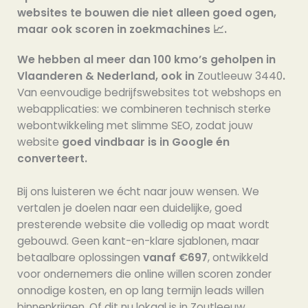
websites te bouwen die niet alleen goed ogen,
maar ook scoren in zoekmachines 📈.
We hebben al meer dan 100 kmo’s geholpen in
Vlaanderen & Nederland, ook in
Zoutleeuw 3440
.
Van eenvoudige bedrijfswebsites tot webshops en
webapplicaties: we combineren technisch sterke
webontwikkeling met slimme SEO, zodat jouw
website
goed vindbaar is in Google én
converteert.
Bij ons luisteren we écht naar jouw wensen. We
vertalen je doelen naar een duidelijke, goed
presterende website die volledig op maat wordt
gebouwd. Geen kant-en-klare sjablonen, maar
betaalbare oplossingen
vanaf €697
, ontwikkeld
voor ondernemers die online willen scoren zonder
onnodige kosten, en op lang termijn leads willen
binnenkrijgen. Of dit nu lokaal is in Zoutleeuw,