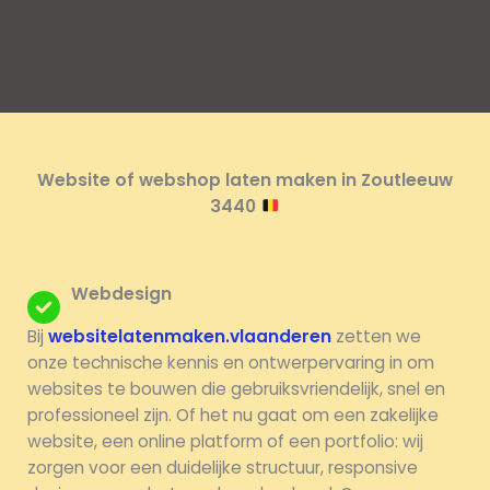
Website of webshop laten maken in Zoutleeuw
3440
Webdesign
Bij
websitelatenmaken.vlaanderen
zetten we
onze technische kennis en ontwerpervaring in om
websites te bouwen die gebruiksvriendelijk, snel en
professioneel zijn. Of het nu gaat om een zakelijke
website, een online platform of een portfolio: wij
zorgen voor een duidelijke structuur, responsive