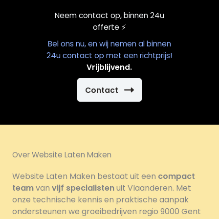
Neem contact op, binnen 24u
offerte
⚡️
Bel ons nu, en wij nemen al binnen
24u contact op met een richtprijs!
Vrijblijvend.
Contact
Over Website Laten Maken
Website Laten Maken bestaat uit een
compact
team
van
vijf specialisten
uit Vlaanderen. Met
onze technische kennis en praktische aanpak
ondersteunen we groeibedrijven regio 9000 Gent