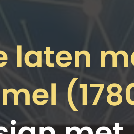
e laten 
mel (1780
ign met