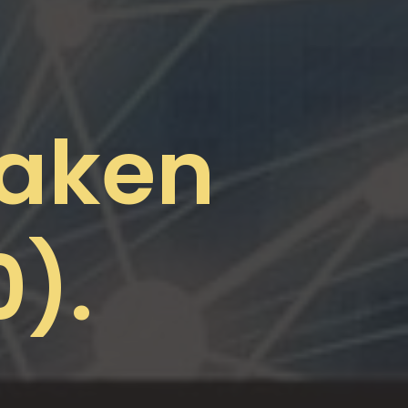
maken
).