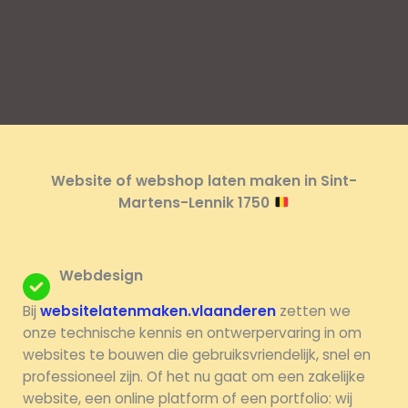
Website of webshop laten maken in Sint-
Martens-Lennik 1750
Webdesign
Bij
websitelatenmaken.vlaanderen
zetten we
onze technische kennis en ontwerpervaring in om
websites te bouwen die gebruiksvriendelijk, snel en
professioneel zijn. Of het nu gaat om een zakelijke
website, een online platform of een portfolio: wij