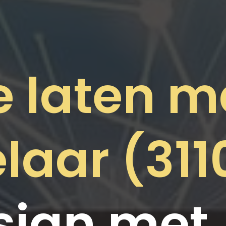
e laten 
laar (311
ign met