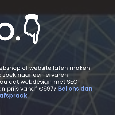
O.👇
webshop of website laten maken
p zoek naar een ervaren
au dat webdesign met SEO
n prijs vanaf €697?
Bel ons dan
 afspraak
!