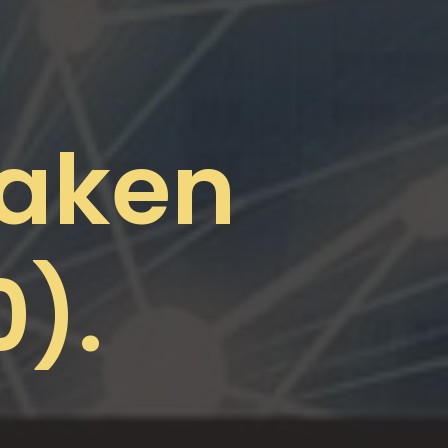
maken
0).