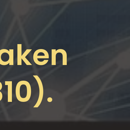
maken
310).