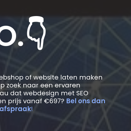
O.👇
webshop of website laten maken
 Op zoek naar een ervaren
au dat webdesign met SEO
n prijs vanaf €697?
Bel ons dan
 afspraak
!