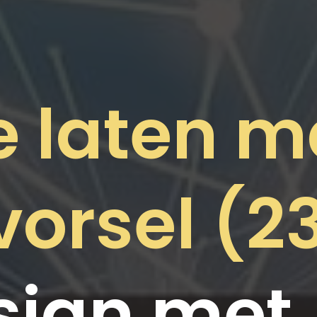
e laten 
vorsel (2
ign met