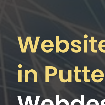
Websit
in Putt
Webdes