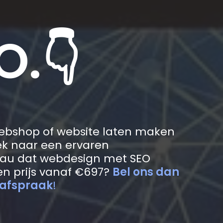
O.👇
webshop of website laten maken
ek naar een ervaren
au dat webdesign met SEO
n prijs vanaf €697?
Bel ons dan
 afspraak
!