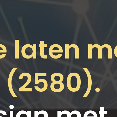
e laten 
e (2580).
ign met