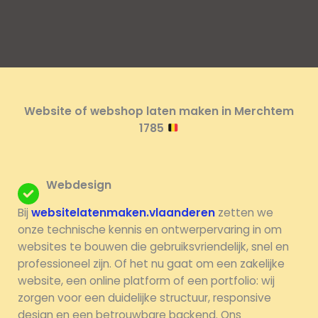
Website of webshop laten maken in Merchtem
1785
Webdesign
Bij
websitelatenmaken.vlaanderen
zetten we
onze technische kennis en ontwerpervaring in om
websites te bouwen die gebruiksvriendelijk, snel en
professioneel zijn. Of het nu gaat om een zakelijke
website, een online platform of een portfolio: wij
zorgen voor een duidelijke structuur, responsive
design en een betrouwbare backend. Ons