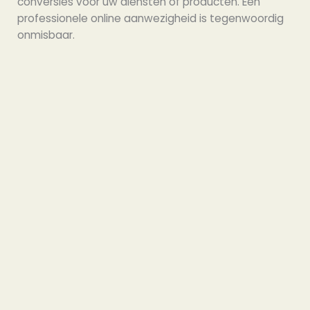
conversies voor uw diensten of producten. Een
professionele online aanwezigheid is tegenwoordig
onmisbaar.