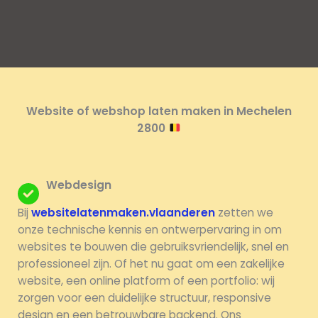
Website of webshop laten maken in Mechelen
2800
Webdesign
Bij
websitelatenmaken.vlaanderen
zetten we
onze technische kennis en ontwerpervaring in om
websites te bouwen die gebruiksvriendelijk, snel en
professioneel zijn. Of het nu gaat om een zakelijke
website, een online platform of een portfolio: wij
zorgen voor een duidelijke structuur, responsive
design en een betrouwbare backend. Ons