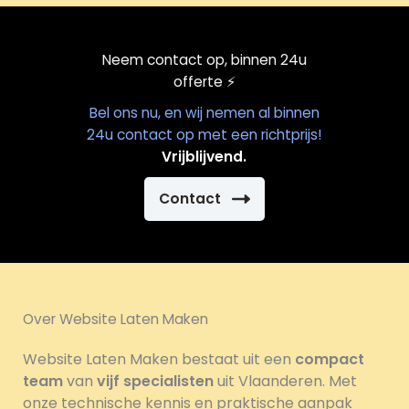
Neem contact op, binnen 24u
offerte
⚡️
Bel ons nu, en wij nemen al binnen
24u contact op met een richtprijs!
Vrijblijvend.
Contact
Over Website Laten Maken
Website Laten Maken bestaat uit een
compact
team
van
vijf specialisten
uit Vlaanderen. Met
onze technische kennis en praktische aanpak