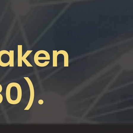
maken
0).