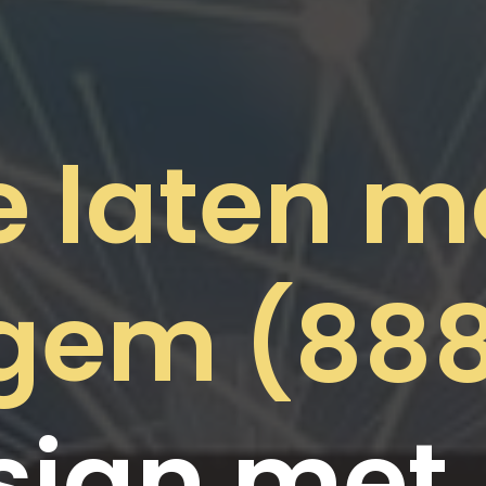
e laten 
egem (888
ign met