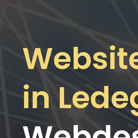
Websit
in Led
Webdes