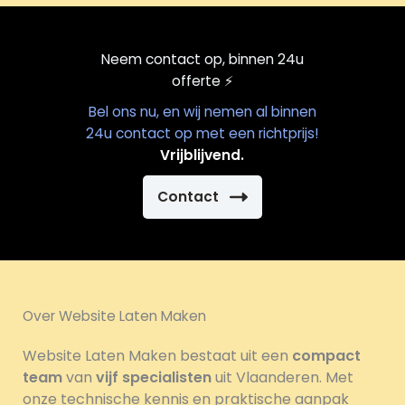
Neem contact op, binnen 24u
offerte
⚡️
Bel ons nu, en wij nemen al binnen
24u contact op met een richtprijs!
Vrijblijvend.
Contact
Over Website Laten Maken
Website Laten Maken bestaat uit een
compact
team
van
vijf specialisten
uit Vlaanderen. Met
onze technische kennis en praktische aanpak