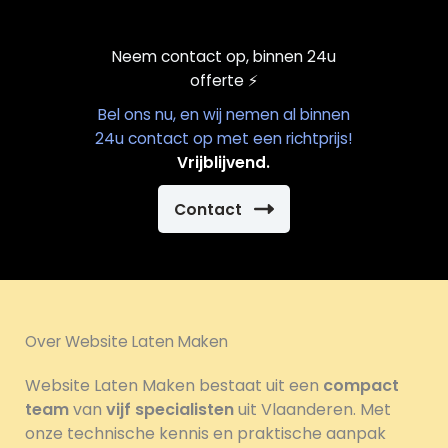
Neem contact op, binnen 24u
offerte
⚡️
Bel ons nu, en wij nemen al binnen
24u contact op met een richtprijs!
Vrijblijvend.
Contact
Over Website Laten Maken
Website Laten Maken bestaat uit een
compact
team
van
vijf specialisten
uit Vlaanderen. Met
onze technische kennis en praktische aanpak