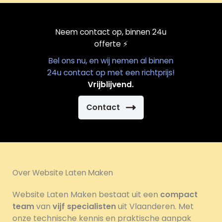
Neem contact op, binnen 24u
offerte
⚡️
Bel ons nu, en wij nemen al binnen
24u contact op met een richtprijs!
Vrijblijvend.
Contact
Over Website Laten Maken
Website Laten Maken bestaat uit een
compact
team
van
vijf specialisten
uit Vlaanderen. Met
onze technische kennis en praktische aanpak