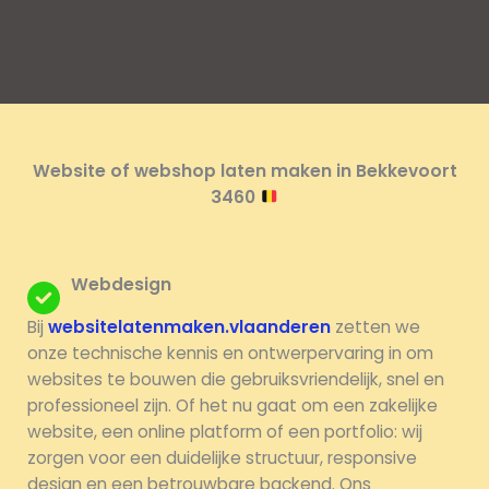
Website of webshop laten maken in Bekkevoort
3460
Webdesign
Bij
websitelatenmaken.vlaanderen
zetten we
onze technische kennis en ontwerpervaring in om
websites te bouwen die gebruiksvriendelijk, snel en
professioneel zijn. Of het nu gaat om een zakelijke
website, een online platform of een portfolio: wij
zorgen voor een duidelijke structuur, responsive
design en een betrouwbare backend. Ons