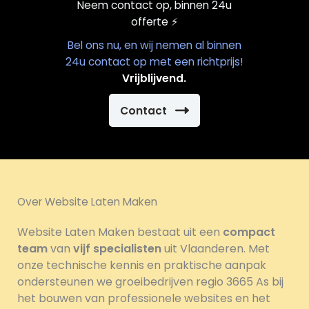
Neem contact op, binnen 24u
offerte
⚡️
Bel ons nu, en wij nemen al binnen
24u contact op met een richtprijs!
Vrijblijvend.
Contact
Over Website Laten Maken
Website Laten Maken bestaat uit een
compact
team
van
vijf specialisten
uit Vlaanderen. Met
onze technische kennis en praktische aanpak
ondersteunen we groeibedrijven regio 3665 As bij
het bouwen van professionele websites en het